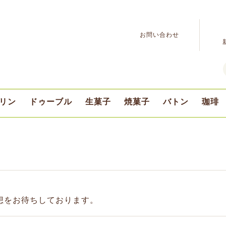
お問い合わせ
リン
ドゥーブル
生菓子
焼菓子
バトン
珈琲
ふらの牛乳プリン
デリスプリン
ドゥーブル
ショコラ
プチ
期間限定
豆の
挽き
想をお待ちしております。