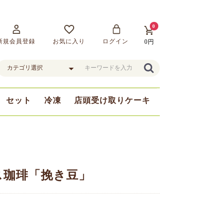
0
新規会員登録
お気に入り
ログイン
0円
セット
冷凍
店頭受け取りケーキ
まま
豆
ス珈琲「挽き豆」