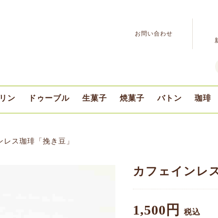
お問い合わせ
リン
ドゥーブル
生菓子
焼菓子
バトン
珈琲
ふらの牛乳プリン
デリスプリン
ドゥーブル
ショコラ
プチ
期間限定
豆の
挽き
ンレス珈琲「挽き豆」
カフェインレ
1,500円
税込