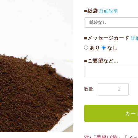
■紙袋
詳細説明
■メッセージカード
詳
あり
なし
■ご要望など...
数量
カー
注)「手提げ袋」「メ