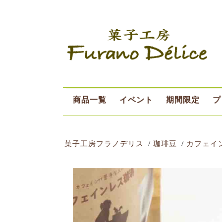
商品一覧
イベント
期間限定
プ
デリスデー
シーズン限定
8月限定
菓子工房フラノデリス
珈琲豆
カフェイ